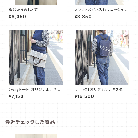
ぬばたまの【たて】
スマホ・メガネ入れサコッシュ
【オリジナルテキスタイル】origi
¥6,050
¥3,850
nal textile shoulder bag
2wayトート【オリジナルテキス
リュック【オリジナルテキスタイ
タイル】original textile 2way
ル】original textile backpac
¥7,150
¥16,500
tote bag
k
最近チェックした商品